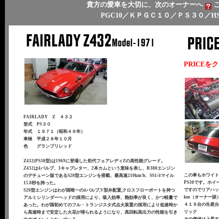
貴方の愛車を大切に、次のオーナーへ
PGC10／ＫＰＧＣ１０／ＰＳ３０／H
PRICEを
FAIRLADY Z ４３２
形式 PS３０
年式 １９７１（昭和４６年）
車検 平成２８年１０月
色 グランプリレッド
Z432(PS30型)は1969に登場した初代フェアレディZの高性能グレード。
Z432は4バルブ、3キャブレター、2本カムという意味を表し、R380エンジン
この車もホワイ
のデチューン版であるS20型エンジンを搭載、最高速210km/h、SS1/4マイル
PS30です。ホ
15.8秒を誇った。
ですのでリアハッ
S20型エンジンはわが国唯一の4バルブ,V型弁配置,クロスフローポートを持つ
km（オーナー談
アルミシリンダーヘッドの採用により、吸入効率、熱効率が良く、かつ軽量で
４１９台の生産
あった。わが国初めてのフル・トランジスタ式点火装置の採用により低速時か
リック
ら高速時まで安定した火花が得られるようになり、高回転高出力の性能を引き