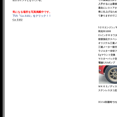
その価値は上昇す
出すポイントとなっている。
入手するには最
過去にレストア
気になる場所を写真掲載中です。
車に仕上げるた
下の「Go Z432」をクリック！！
て参りますので
Go Z432
S２０エンジン／
和光MA800
15インチＲＳワタナ
前後強化サスペ
オリジナル三連
三連メーター後
ラジエター冷却
Egマウント交換
マスターバック
電磁GASポンプ
ＭＫ６３／ディ
ステンレスタコ足
※3/14到着時