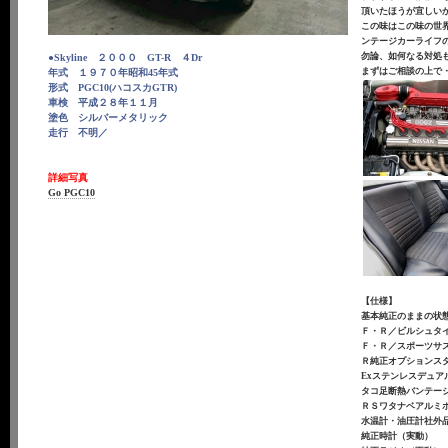
頂いたほうが宜しい
この味はこの味の世
ンテージカーライフ
勿論、如何なる対処
●Skyline ２０００ GT-R ４Dr
まずはご相談の上で
年式 １９７０年昭和45年式
形式 PGC10(ハコスカGTR)
車検 平成２８年１１月
塗色 シルバーメタリック
走行 不明／
詳細写真
Go PGC10
【仕様】
基本純正のままの状
Ｆ・Ｒ／ビルシュタ
Ｆ・Ｒ／スポーツサ
Ｒ純正オプションス
Exステンレスデュア
タコ足断熱バンテー
ＲＳワタナベアルミホ
水温計・油圧計社外
純正時計（実動）