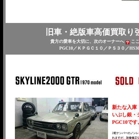
旧車・絶版車高価買取り
貴方の愛車を大切に、次のオーナーへ
こ
PGC10／ＫＰＧＣ１０／ＰＳ３０／HS3
新たな入庫（
いぶし銀・
PGC10です
2桁ナンバーのノン
れますが、加修修正