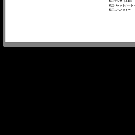
純正ラジオ（不動）
純正バケットシート
純正スペアタイヤ