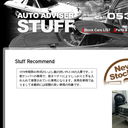
1970年昭和45年式のいぶし銀の渋いPGC10の入庫です。2
桁ナンバーの車両で、前オーナーによりしっかりと手を入
れられて保管されていた車両となります。未再生車両であ
りまして全般的には状態の良い車両の印象です。