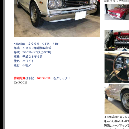
写真クリック!!詳細
●Skyline ２０００ GT-R ４Dr
年式 １９６９年昭和44年式
形式 PGC10(ハコスカGTR)
車検 平成２８年９月
塗色 ホワイト
走行 不明／
詳細写真
は下記
GOPGC10
をクリック！！
Go PGC10
４４年式のＰＧＣ１
を入れた感がいい車
関係はスープアップさ