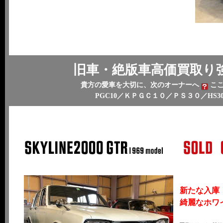
旧車・絶版車高価買取り
貴方の愛車を大切に、次のオーナーへ
こ
PGC10／ＫＰＧＣ１０／ＰＳ３０／HS3
新たな入庫（
綺麗なホワイ