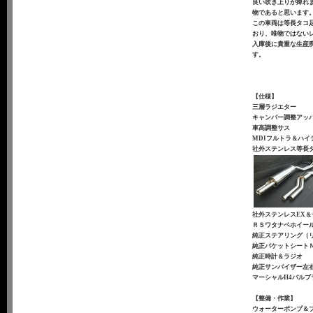
良い吹き上りが痺れ
物であると思います
この車両は等長タコ
おり、唯物ではない
入庫後に貴重な生産
す。
【仕様】
三層ラジエター
キャンパー調整アッ
車高調整サス
MDIフルトラ＆ハイ
社外ステンレス等長
社外ステンレスEX
ＲＳワタナベホイール６J/
純正ステアリング（
純正バケットシートＮ
純正時計＆ラジオ
純正サンバイザー左
マーシャルH4バルブ
【整備・作業】
ウォーターポンプ＆