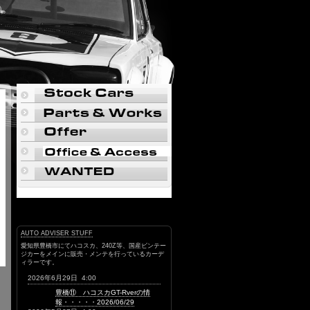
AUTO ADVISER STUFF
愛知県豊橋市にてハコスカ、240Z等、国産ビンテー
ジカーをメインに販売・メンテを行っているカーデ
ィラーです。
2026年6月29日 4:00
豊橋⑪ ハコスカGT-Rverの情
報・・・・・2026/06/29