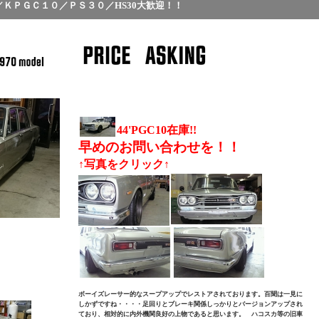
0／ＫＰＧＣ１０／ＰＳ３０／HS30大歓迎！！
44'PGC10在庫!!
早めのお問い合わせを！！
↑写真をクリック↑
ボーイズレーサー的なスープアップでレストアされております。
百聞は一見に
しかずですね・・・・足回りとブレーキ関係しっかりとバージョンアップされ
ており、相対的に
内外機関良好の上物であると思います。 ハコスカ等の旧車