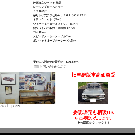
純正直立ジャッキ(美品）
レーシングルームミラー
ＥＴＣ取付
吊り下げ式アクセルＡＵＴＯＬＯＯＫ TYPE
トランクマット（New)
ワイパーモーター＆スイッチ（New）
間欠ワイパー取付・当時物（New)
ゴム類New
スピードメーターケーブルNew
ボンネットオープナーケーブルNew
早めのお問合せが賢明かもしれません
お問い合わせはここ
旧車絶版車高価買受
Used parts
委託販売も相談OK
Hpに掲載いたします。
上の写真をクリック！！