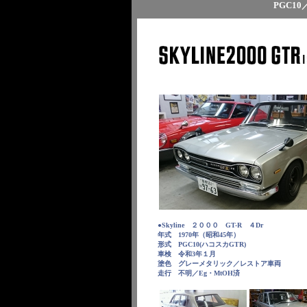
PGC1
●Skyline ２０００ GT-R ４Dr
年式 1970年（昭和45年）
形式 PGC10(ハコスカGTR)
車検 令和3年１月
塗色 グレーメタリック／レストア車両
走行 不明／Eg・MtOH済