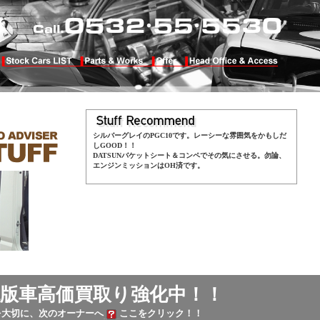
シルバーグレイのPGC10です。レーシーな雰囲気をかもしだ
しGOOD！！
DATSUNバケットシート＆コンペでその気にさせる。勿論、
エンジンミッションはOH済です。
版車高価買取り強化中！！
を大切に、次のオーナーへ
ここをクリック！！