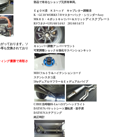
部品で有名なショップ元所有車両。
ＥｇＯＨ済 Ｋ３ヘッド
キャブレター調整済
K・GC10 WORKS 7/8マスターバック・シリンダーAssy
ディスクプレート
MK６３・４ポットキャリパー＆スリット
RSワタナベ195/60/14/6J 205/60/14
/7J
上がっております。ソ
キャンパー調整アッパーマウント
ル等も交換されており
可変調整ショック＆強化サスペンションキット
ーティング優勝で表彰さ
MDIフルトラ＆ハイテンションコード
ステンレスタコ足
50φデュアルマフラー＆Ｅｘデュアルパイプ
CIBIE当時物Hi-Loハロゲンヘッドライト
DATSUNバケットシート運転席・助手席
DATSUNステアリング
純正時計