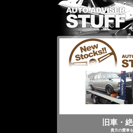
旧車・絶
貴方の愛車