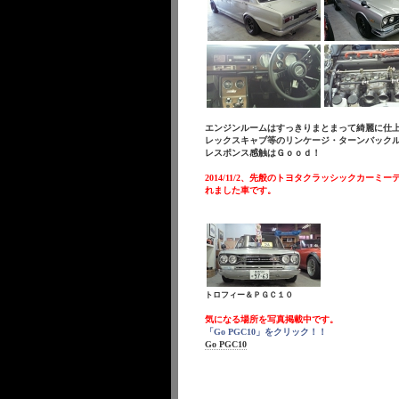
エンジンルームはすっきりまとまって綺麗に仕
レックスキャブ等のリンケージ・ターンバック
レスポンス感触はＧｏｏｄ！
2014/11/2、先般のトヨタクラッシックカーミ
れました車です。
トロフィー＆ＰＧＣ１０
気になる場所を写真掲載中です。
「Go PGC10」をクリック！！
Go PGC10