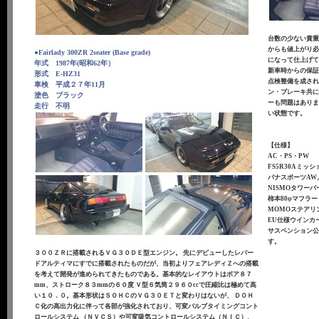
台数の少ない貴重
からも値上がり必
●Fairlady 300ZR 2seater (Base grade)
になって仕上げ
年式 1987年(昭和62年）
新車時からの保
形式 E-HZ31
点検整備を成さ
車検 平成２７年11月
ン・ブレーキ共
塗色 ブラック
ーも問題はあり
走行 不明
い状態です。
【仕様】
AC・PS・PW
FS5R30Aミッ
パナスポーツAW／G7
NISMOタワーバ
柿本80φマフラー
MOMOステアリ
EU仕様ウインカ
サスペンション公
す。
３００ＺＲに搭載されるＶＧ３０ＤＥ型エンジン。
先にデビューしたレパー
ドアルティマにすでに搭載されたものだが、当初よりフェアレディＺへの搭載
を
考えて開発が進められてきたものである。基本的なレイアウトはボア８７
mm、ストローク８３mmの６０度
Ｖ型６気筒２９６０ccで圧縮比は極めて高
い１０．０。基本形状はＳＯＨＣのＶＧ３０ＥＴと変わりはないが、
ＤＯＨ
Ｃ化の高出力化に伴って各部が強化されており、可変バルブタイミングコント
ロールシステム
（ＮＶＣＳ）や可変吸気コントロールシステム（ＮＩＣ）、