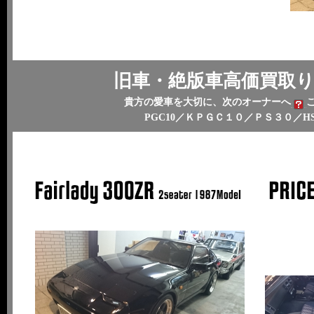
旧車・絶版車高価買取
貴方の愛車を大切に、次のオーナーへ
PGC10／ＫＰＧＣ１０／ＰＳ３０／H