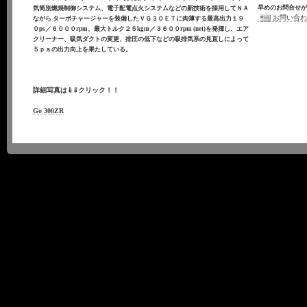
早めのお問合せ
気筒別燃焼制御システム、電子配電点火システムなどの新技術を採用してＮＡ
お問い合
ながら
ターボチャージャーを装備したＶＧ３０ＥＴに肉薄する最高出力１９
０ps／６０００rpm、最大トルク２５kgm／３６００rpm (net)を発揮し、
エア
クリーナー、吸気ダクトの変更、排圧の低下などの吸排気系の見直しによって
５ｐｓの出力向上を
果たしている。
詳細写真は⇓⇓クリック！！
Go 300ZR