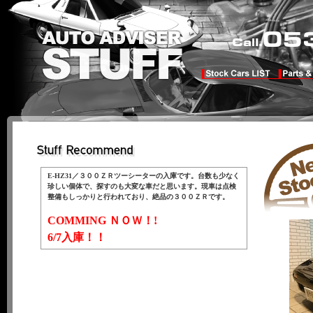
E-HZ31／３００ＺＲツーシーターの入庫です。台数も少なく
珍しい個体で、探すのも大変な車だと思います。現車は点検
整備もしっかりと行われており、絶品の３００ＺＲです。
COMMING ＮＯＷ！!
6/7入庫！！